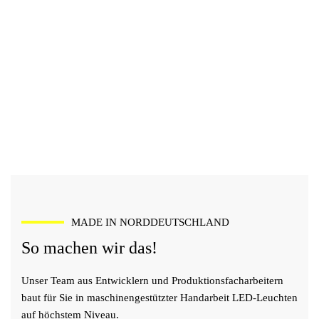
FORMEN UND DESIGN
BÄCKEREI
FLEISCHEREI
GASTRONOMIE
EINZELHANDEL
PRAXEN, BÜROS UND MEHR
MADE IN NORDDEUTSCHLAND
So machen wir das!
Unser Team aus Entwicklern und Produktionsfacharbeitern
baut für Sie in maschinengestützter Handarbeit LED-Leuchten
auf höchstem Niveau.