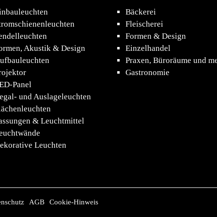
inbauleuchten
Bäckerei
tromschienenleuchten
Fleischerei
endelleuchten
Formen & Design
ormen, Akustik & Design
Einzelhandel
ufbauleuchten
Praxen, Büroräume und m
rojektor
Gastronomie
ED-Panel
egal- und Auslageleuchten
lächenleuchten
assungen & Leuchtmittel
euchtwände
ekorative Leuchten
enschutz
AGB
Cookie-Hinweis