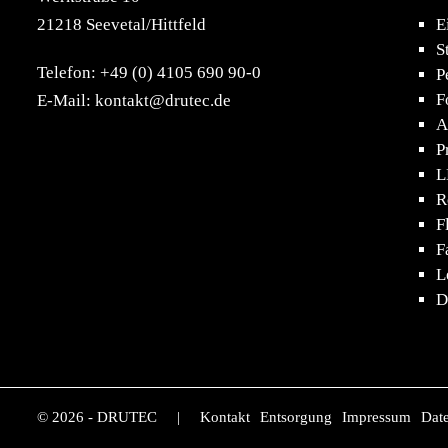
21218 Seevetal/Hittfeld
E
S
Telefon: +49 (0) 4105 690 90-0
P
F
E-Mail: kontakt@drutec.de
A
P
L
R
F
F
L
D
© 2026 - DRUTEC
|
Kontakt
Entsorgung
Impressum
Dat