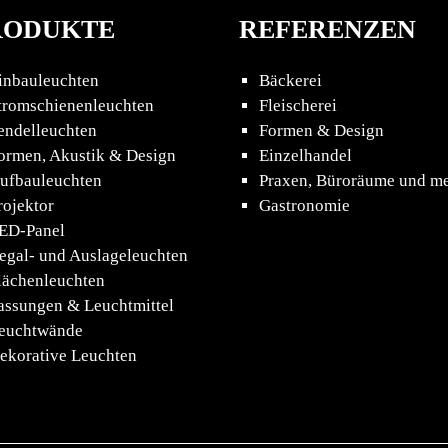
RODUKTE
REFERENZEN
inbauleuchten
Bäckerei
tromschienenleuchten
Fleischerei
endelleuchten
Formen & Design
ormen, Akustik & Design
Einzelhandel
ufbauleuchten
Praxen, Büroräume und m
rojektor
Gastronomie
ED-Panel
egal- und Auslageleuchten
lächenleuchten
assungen & Leuchtmittel
euchtwände
ekorative Leuchten