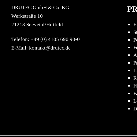
DRUTEC GmbH & Co. KG
P
Werkstraße 10
21218 Seevetal/Hittfeld
E
S
Telefon: +49 (0) 4105 690 90-0
P
F
E-Mail: kontakt@drutec.de
A
P
L
R
F
F
L
D