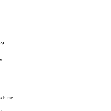
l
60°
7W
schiene