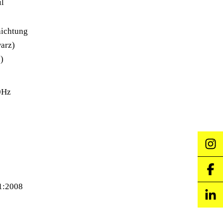
il
hichtung
arz)
)
0Hz
1:2008