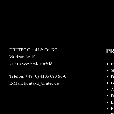
DRUTEC GmbH & Co. KG
P
Werkstraße 10
21218 Seevetal/Hittfeld
E
S
Telefon: +49 (0) 4105 690 90-0
P
F
E-Mail: kontakt@drutec.de
A
P
L
R