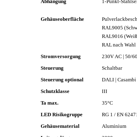
Abhängung
1-Punkt-Stahlse
Gehäuseoberfläche
Pulverlackbesc
RAL9005 (Schw
RAL9016 (Weiß
RAL nach Wahl
Stromversorgung
230V AC | 50/6
Steuerung
Schaltbar
Steuerung optional
DALI | Casambi
Schutzklasse
III
Ta max.
35°C
LED Risikogruppe
RG 1 / EN 6247
Gehäusematerial
Aluminium