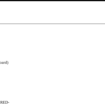
oard)
 RED-