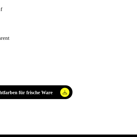
f
arent
htfarben für frische Ware