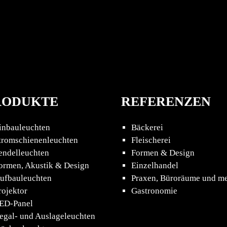
RODUKTE
REFERENZEN
inbauleuchten
Bäckerei
tromschienenleuchten
Fleischerei
endelleuchten
Formen & Design
ormen, Akustik & Design
Einzelhandel
ufbauleuchten
Praxen, Büroräume und m
rojektor
Gastronomie
ED-Panel
egal- und Auslageleuchten