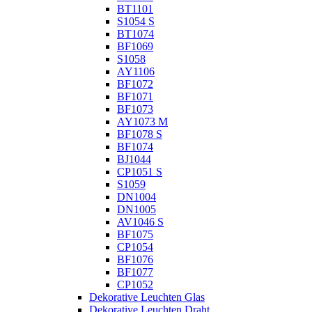
BT1101
S1054 S
BT1074
BF1069
S1058
AY1106
BF1072
BF1071
BF1073
AY1073 M
BF1078 S
BF1074
BJ1044
CP1051 S
S1059
DN1004
DN1005
AV1046 S
BF1075
CP1054
BF1076
BF1077
CP1052
Dekorative Leuchten Glas
Dekorative Leuchten Draht