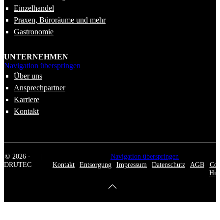
Einzelhandel
Praxen, Büroräume und mehr
Gastronomie
UNTERNEHMEN
Navigation überspringen
Über uns
Ansprechpartner
Karriere
Kontakt
© 2026 -
|
Navigation überspringen
DRUTEC
Kontakt
Entsorgung
Impressum
Datenschutz
AGB
Coo
Hin